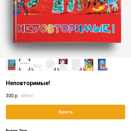
Неповторимые!
300
р.
450
р.
Купить
Бьюри, Лана