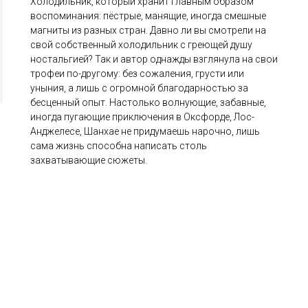
Холодильник, который хранит главным образом
воспоминания: пёстрые, манящие, иногда смешные
магниты из разных стран. Давно ли вы смотрели на
свой собственный холодильник с греющей душу
ностальгией? Так и автор однажды взглянула на свои
трофеи по-другому: без сожаления, грусти или
уныния, а лишь с огромной благодарностью за
бесценный опыт. Настолько волнующие, забавные,
иногда пугающие приключения в Оксфорде, Лос-
Анджелесе, Шанхае не придумаешь нарочно, лишь
сама жизнь способна написать столь
захватывающие сюжеты.