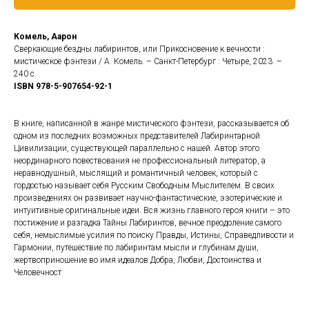
Комель, Аарон
Сверкающие бездны лабиринтов, или Прикосновение к вечности :
мистическое фэнтези / А. Комель. – Санкт-Петербург : Четыре, 2023. –
240 с.
ISBN 978-5-907654-92-1
В книге, написанной в жанре мистического фэнтези, рассказывается об
одном из последних возможных представителей Лабиринтарной
Цивилизации, существующей параллельно с нашей. Автор этого
неординарного повествования не профессиональный литератор, а
неравнодушный, мыслящий и романтичный человек, который с
гордостью называет себя Русским Свободным Мыслителем. В своих
произведениях он развивает научно-фантастические, эзотерические и
интуитивные оригинальные идеи. Вся жизнь главного героя книги – это
постижение и разгадка Тайны Лабиринтов, вечное преодоление самого
себя, немыслимые усилия по поиску Правды, Истины, Справедливости и
Гармонии, путешествие по лабиринтам мысли и глубинам души,
жертвоприношение во имя идеалов Добра, Любви, Достоинства и
Человечност