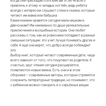
когда они приобщаются к книгам. И легче всего
привлечь к этому «с младых ногтей», ведь ребята
всегда с интересом слушают сти­хи и сказки, которые
читают им мама или бабушка.
Какие книжки нравятся сегодня мальчишкам и
девчонкам? Им неизменно по душе увлекательные
приключения и волшеб­ные истории. Они любят
рассказы о том, как их ровесники по­падают в разные
смешные ситуации: это учит лучше понимать других и
себя. А ещё они верят, что добро всегда побеждает
зло.
Выбор книг, которые читают современные дети, чаще
все­го зависит от того, что покупают их родители. К
счастью, круг чтения сегодня расширяется,
появляются новые имена. Есть они и в этом
сборнике – современные авторы, которые стремятся
со­хранить литературные традиции, но понимают, что
с ребёнком можно говорить и о серьёзных вещах.