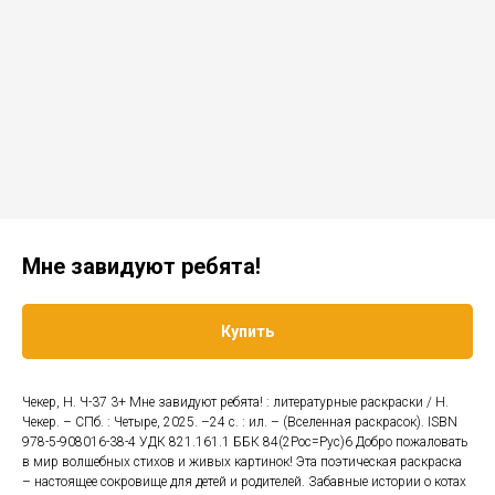
Мне завидуют ребята!
Купить
Чекер, Н. Ч-37 3+ Мне завидуют ребята! : литературные раскраски / Н.
Чекер. – СПб. : Четыре, 2025. –24 с. : ил. – (Вселенная раскрасок). ISBN
978-5-908016-38-4 УДК 821.161.1 ББК 84(2Рос=Рус)6 Добро пожаловать
в мир волшебных стихов и живых картинок! Эта поэтическая раскраска
– настоящее сокровище для детей и родителей. Забавные истории о котах